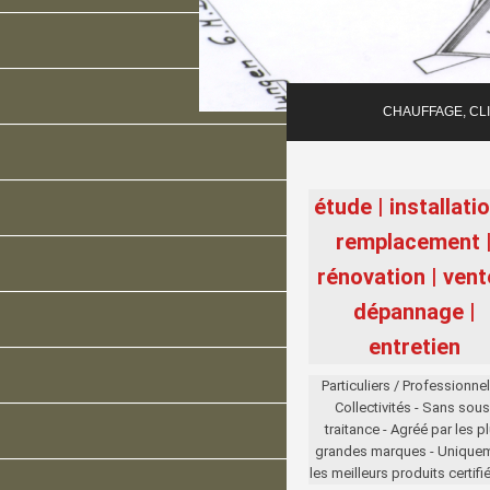
CHAUFFAGE, CLI
étude | installatio
remplacement 
rénovation | vent
dépannage |
entretien
Particuliers / Professionnel
Collectivités - Sans sous
traitance - Agréé par les p
grandes marques - Unique
les meilleurs produits certifi