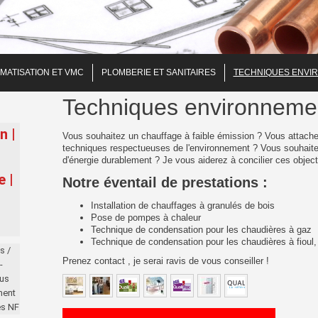
MATISATION ET VMC
PLOMBERIE ET SANITAIRES
TECHNIQUES ENVI
Techniques environneme
n |
Vous souhaitez un chauffage à faible émission ? Vous attache
techniques respectueuses de l'environnement ? Vous souhaitez
|
d'énergie durablement ? Je vous aiderez à concilier ces objecti
e |
Notre éventail de prestations :
Installation de chauffages à granulés de bois
Pose de pompes à chaleur
Technique de condensation pour les chaudières à gaz
Technique de condensation pour les chaudières à fioul, 
s /
Prenez contact , je serai ravis de vous conseiller !
-
lus
ment
és NF