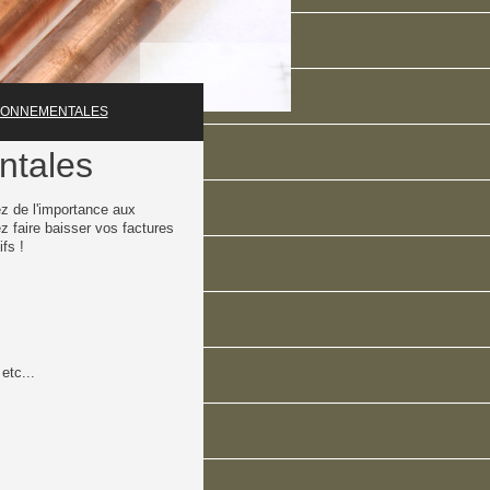
RONNEMENTALES
ntales
z de l'importance aux
 faire baisser vos factures
fs !
etc...