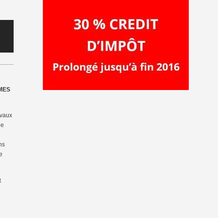
s
IMES
avaux
le
ns
e
t