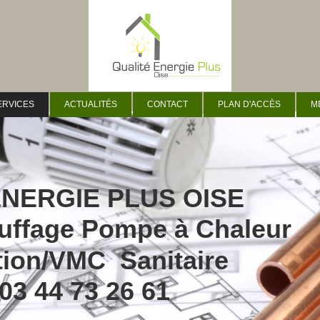
ERVICES
ACTUALITÉS
CONTACT
PLAN D'ACCÈS
M
ENERGIE PLUS OISE
uffage Pompe à Chaleur
tion/VMC Sanitaire
 03 44 73 26 61