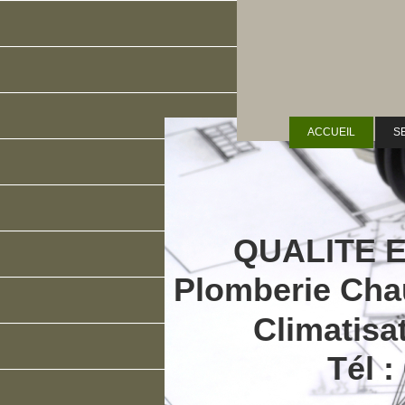
ACCUEIL
S
QUALITE 
Plomberie Cha
Climatisa
Tél :